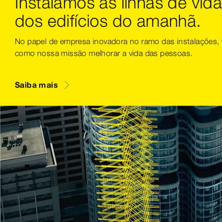
Instalamos as linhas de vid
dos edifícios do amanhã.
No papel de empresa inovadora no ramo das instalações,
como nossa missão melhorar a vida das pessoas.
Saiba mais