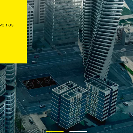
a
 vemos
1
2