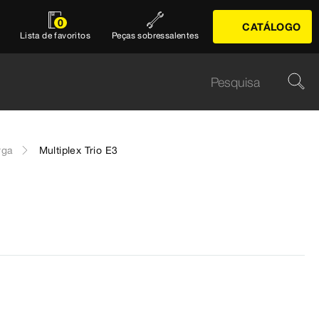
0
CATÁLOGO
Lista de favoritos
Peças sobressalentes
rga
Multiplex Trio E3