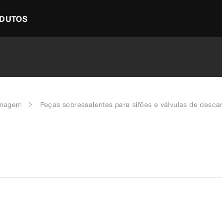
DUTOS
enagem
Peças sobressalentes para sifões e válvulas de desca