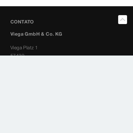
CONTATO
Viega GmbH & Co. KG
Viega Platz 1
57439
Attendorn
comercial@viega.pt
Avisos Legais
Mapa do Site