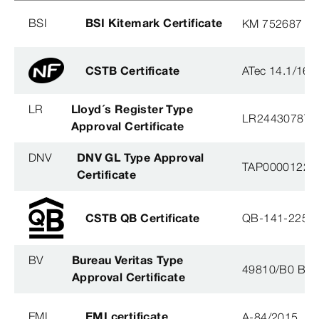
BSI
BSI Kitemark Certificate
KM 752687
CSTB Certificate
ATec 14.1/16
LR
Lloyd´s Register Type
LR2443078TA
Approval Certificate
DNV
DNV GL Type Approval
TAP0000122, 
Certificate
CSTB QB Certificate
QB-141-2254
BV
Bureau Veritas Type
49810/B0 BV
Approval Certificate
EMI
EMI certificate
A-84/2015