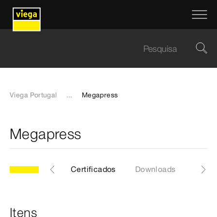
Viega Portugal
...
Megapress
Megapress
tens
Geral
Certificados
Downloads
EPD
Itens