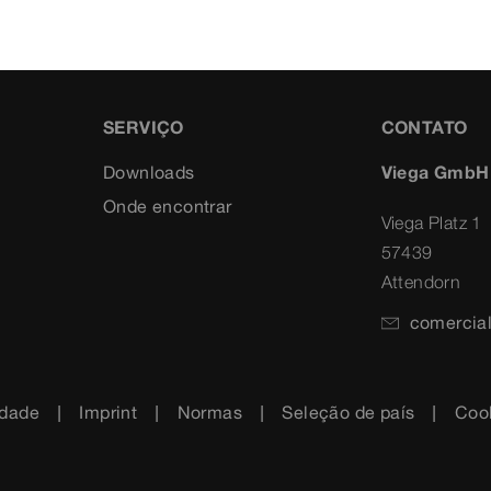
SERVIÇO
CONTATO
Downloads
Viega GmbH
Onde encontrar
Viega Platz 1
57439
Attendorn
comercia
idade
Imprint
Normas
Seleção de país
Cook