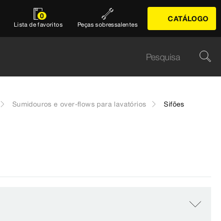
0
CATÁLOGO
Lista de favoritos
Peças sobressalentes
Sumidouros e over-flows para lavatórios
Sifões