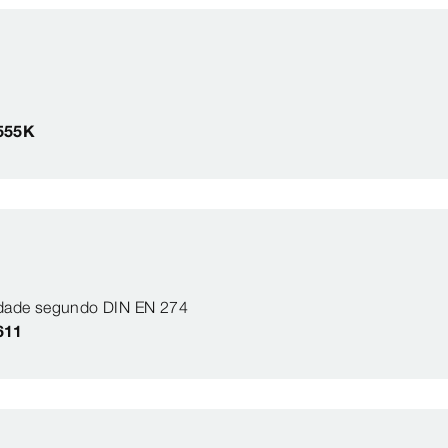
555K
lidade segundo DIN EN 274
611