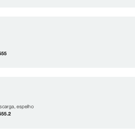
555
escarga, espelho
555.2