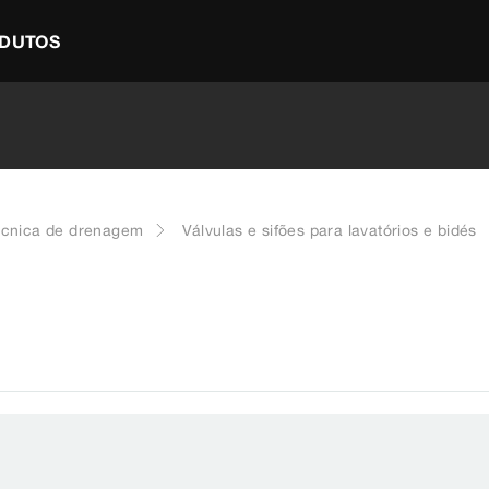
DUTOS
écnica de drenagem
Válvulas e sifões para lavatórios e bidés