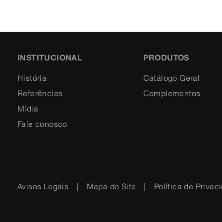
INSTITUCIONAL
PRODUTOS
História
Catálogo Geral
Referências
Complementos
Mídia
Fale conosco
Avisos Legais
Mapa do Site
Política de Privac