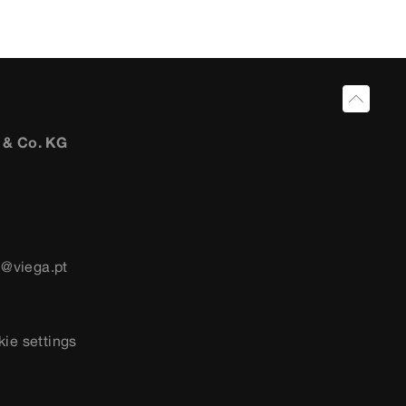
 & Co. KG
l@viega.pt
ie settings