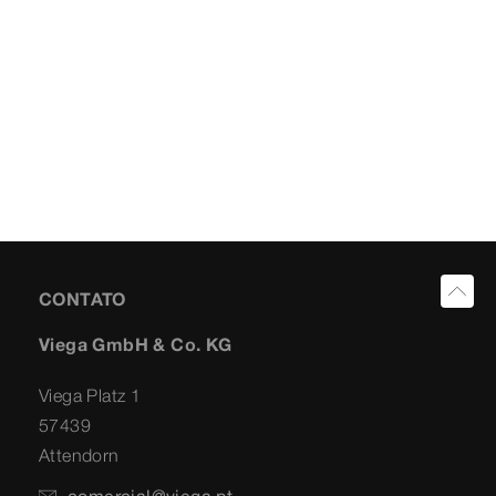
CONTATO
Viega GmbH & Co. KG
Viega Platz 1
57439
Attendorn
comercial@viega.pt